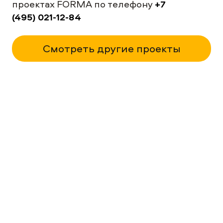
проектах FORMA по телефону
+7
Email (необязательно)
(495) 021-12-84
Смотреть другие проекты
Имя
Сообщение (необязательно)
Персональные данные пользователя
обрабатываются на основании
Пользовательского