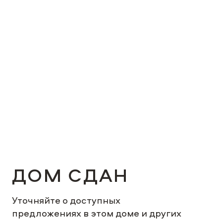
Неверный адрес или такой
страницы больше не существует.
На главную
Телефон
ДОМ СДАН
Уточняйте о доступных
предложениях в этом доме и других